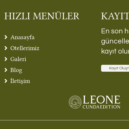
HIZLI MENÜLER
KAYI
En son h
Anasayfa
güncelle
Otellerimiz
kayıt olu
Galeri
Blog
Kayıt Oluşt
İletişim