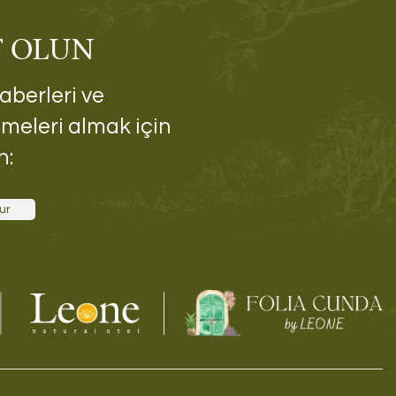
T OLUN
aberleri ve
meleri almak için
n:
ur