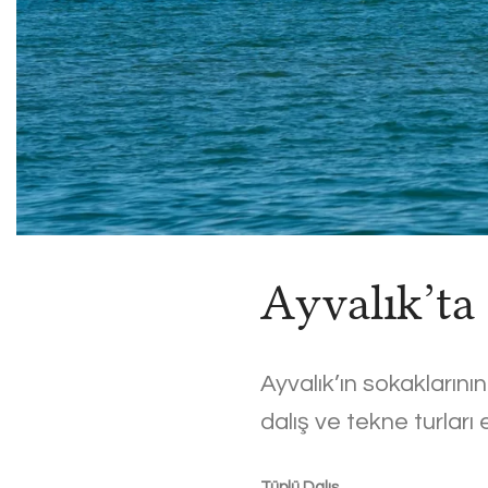
Ayvalık’ta 
Ayvalık’ın sokaklarının
dalış ve tekne turlar
Tüplü Dalış