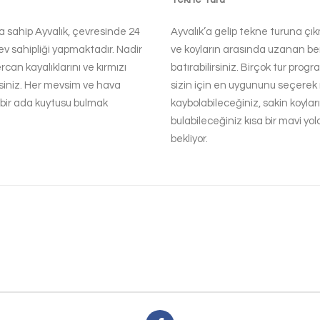
na sahip Ayvalık, çevresinde 24
Ayvalık’a gelip tekne turuna 
ev sahipliği yapmaktadır. Nadir
ve koyların arasında uzanan be
ercan kayalıklarını ve kırmızı
batırabilirsiniz. Birçok tur pro
rsiniz. Her mevsim ve hava
sizin için en uygununu seçerek
 bir ada kuytusu bulmak
kaybolabileceğiniz, sakin koylar
bulabileceğiniz kısa bir mavi yol
bekliyor.