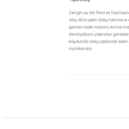
Zengin su altı flora ve faunası
ada, 60’a yakın dalış noktasına 
görülen balık türlerini, kırmızı m
denizyıldızını yakından görebili
koşulunda dalış yapılacak sakin
mümkündür.