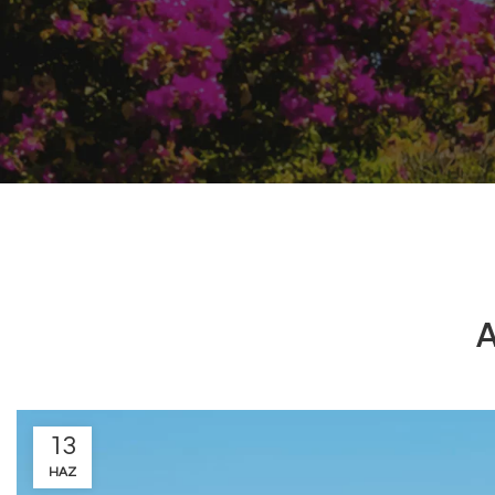
A
13
HAZ