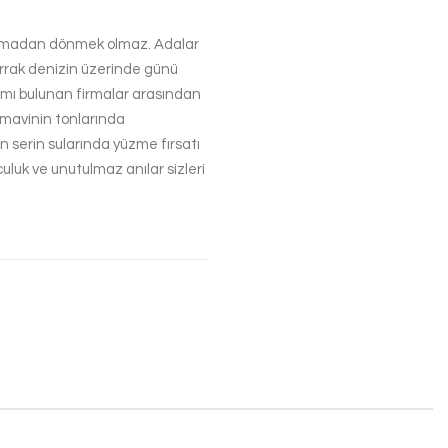
çıkmadan dönmek olmaz. Adalar
rrak denizin üzerinde günü
gramı bulunan firmalar arasından
 mavinin tonlarında
ın serin sularında yüzme fırsatı
culuk ve unutulmaz anılar sizleri