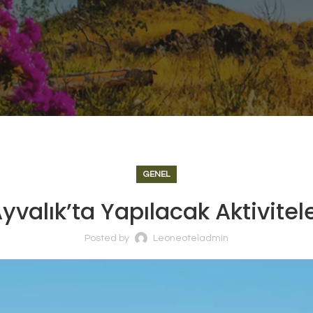
GENEL
yvalık’ta Yapılacak Aktivitel
Posted by
Leoneoteladmin