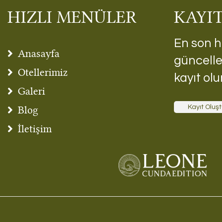
HIZLI MENÜLER
KAYI
En son h
Anasayfa
güncelle
Otellerimiz
kayıt olu
Galeri
Blog
Kayıt Oluşt
İletişim